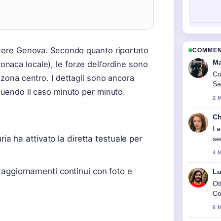
uotere Genova. Secondo quanto riportato
COMMENT
Ma
aca locale), le forze dell’ordine sono
Co
 zona centro. I dettagli sono ancora
Sa
guendo il caso minuto per minuto.
2 
Ch
La
ria ha attivato la diretta testuale per
se
4 
 aggiornamenti continui con foto e
Lu
Ot
Co
6 