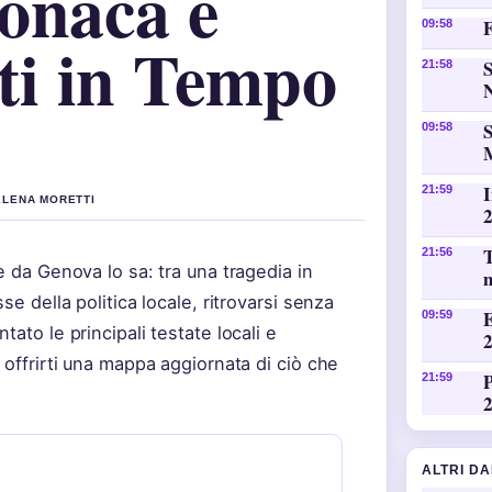
onaca e
F
09:58
i in Tempo
S
21:58
S
09:58
I
21:59
 ELENA MORETTI
T
21:56
e da Genova lo sa: tra una tragedia in
se della politica locale, ritrovarsi senza
E
09:59
ato le principali testate locali e
 offrirti una mappa aggiornata di ciò che
P
21:59
ALTRI D