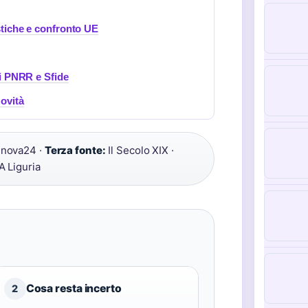
istiche e confronto UE
nti PNRR e Sfide
Novità
nova24 ·
Terza fonte:
Il Secolo XIX ·
 Liguria
Cosa resta incerto
2