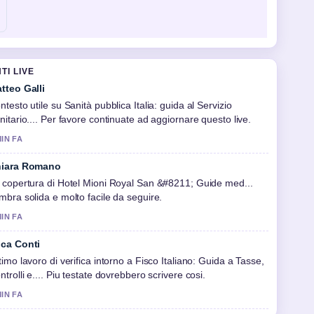
I LIVE
tteo Galli
ntesto utile su Sanità pubblica Italia: guida al Servizio
nitario.... Per favore continuate ad aggiornare questo live.
MIN FA
iara Romano
 copertura di Hotel Mioni Royal San &#8211; Guide med...
mbra solida e molto facile da seguire.
MIN FA
ca Conti
timo lavoro di verifica intorno a Fisco Italiano: Guida a Tasse,
ntrolli e.... Piu testate dovrebbero scrivere cosi.
MIN FA