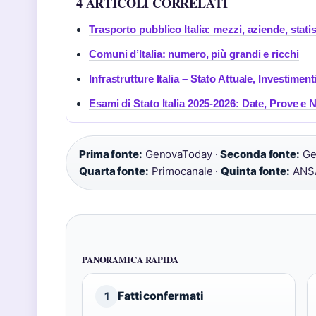
4 ARTICOLI CORRELATI
Trasporto pubblico Italia: mezzi, aziende, stat
Comuni d’Italia: numero, più grandi e ricchi
Infrastrutture Italia – Stato Attuale, Investime
Esami di Stato Italia 2025-2026: Date, Prove e 
Prima fonte:
GenovaToday ·
Seconda fonte:
Ge
Quarta fonte:
Primocanale ·
Quinta fonte:
ANSA
PANORAMICA RAPIDA
Fatti confermati
1