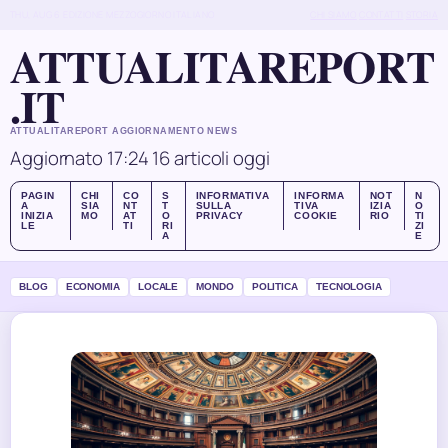
THU, AUG 6
EDIZIONE MEZZOGIORNO
ITALIANO
CHI SIAMO
CONTATTI
STORIA
ATTUALITAREPORT
.IT
ATTUALITAREPORT AGGIORNAMENTO NEWS
Aggiornato 17:24
16 articoli oggi
PAGIN
CHI
CO
S
INFORMATIVA
INFORMA
NOT
N
A
SIA
NT
T
SULLA
TIVA
IZIA
O
INIZIA
MO
AT
O
PRIVACY
COOKIE
RIO
TI
LE
TI
RI
ZI
A
E
BLOG
ECONOMIA
LOCALE
MONDO
POLITICA
TECNOLOGIA