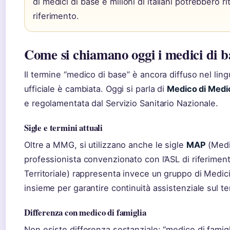
di medici di base e milioni di italiani potrebbero r
riferimento.
Come si chiamano oggi i medici di b
Il termine “medico di base” è ancora diffuso nel li
ufficiale è cambiata. Oggi si parla di
Medico di Medi
e regolamentata dal Servizio Sanitario Nazionale.
Sigle e termini attuali
Oltre a MMG, si utilizzano anche le sigle
MAP
(Medic
professionista convenzionato con l’ASL di riferimen
Territoriale) rappresenta invece un gruppo di Medic
insieme per garantire continuità assistenziale sul ter
Differenza con medico di famiglia
Non esiste differenza sostanziale: “medico di famig