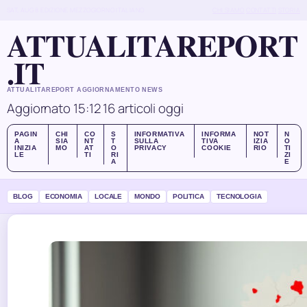
SAT, AUG 8
EDIZIONE MEZZOGIORNO
ITALIANO
CHI SIAMO
CONTATTI
STORIA
ATTUALITAREPORT
.IT
ATTUALITAREPORT AGGIORNAMENTO NEWS
Aggiornato 15:12
16 articoli oggi
PAGIN
CHI
CO
S
INFORMATIVA
INFORMA
NOT
N
A
SIA
NT
T
SULLA
TIVA
IZIA
O
INIZIA
MO
AT
O
PRIVACY
COOKIE
RIO
TI
LE
TI
RI
ZI
A
E
BLOG
ECONOMIA
LOCALE
MONDO
POLITICA
TECNOLOGIA