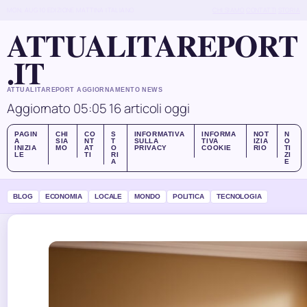
MON, AUG 10
EDIZIONE MATTINA
ITALIANO
CHI SIAMO
CONTATTI
STORIA
ATTUALITAREPORT
.IT
ATTUALITAREPORT AGGIORNAMENTO NEWS
Aggiornato 05:05
16 articoli oggi
PAGIN
CHI
CO
S
INFORMATIVA
INFORMA
NOT
N
A
SIA
NT
T
SULLA
TIVA
IZIA
O
INIZIA
MO
AT
O
PRIVACY
COOKIE
RIO
TI
LE
TI
RI
ZI
A
E
BLOG
ECONOMIA
LOCALE
MONDO
POLITICA
TECNOLOGIA