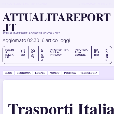
FRI, AUG 7
EDIZIONE MATTINA
ITALIANO
CHI SIAMO
CONTATTI
STORIA
ATTUALITAREPORT
.IT
ATTUALITAREPORT AGGIORNAMENTO NEWS
Aggiornato 02:30
16 articoli oggi
PAGIN
CHI
CO
S
INFORMATIVA
INFORMA
NOT
N
A
SIA
NT
T
SULLA
TIVA
IZIA
O
INIZIA
MO
AT
O
PRIVACY
COOKIE
RIO
TI
LE
TI
RI
ZI
A
E
BLOG
ECONOMIA
LOCALE
MONDO
POLITICA
TECNOLOGIA
Trasporti Italia