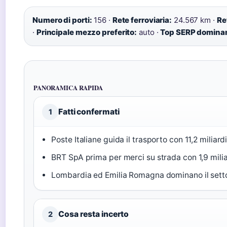
Numero di porti:
156 ·
Rete ferroviaria:
24.567 km ·
Re
·
Principale mezzo preferito:
auto ·
Top SERP domina
PANORAMICA RAPIDA
Fatti confermati
1
Poste Italiane guida il trasporto con 11,2 miliardi
BRT SpA prima per merci su strada con 1,9 milia
Lombardia ed Emilia Romagna dominano il setto
Cosa resta incerto
2