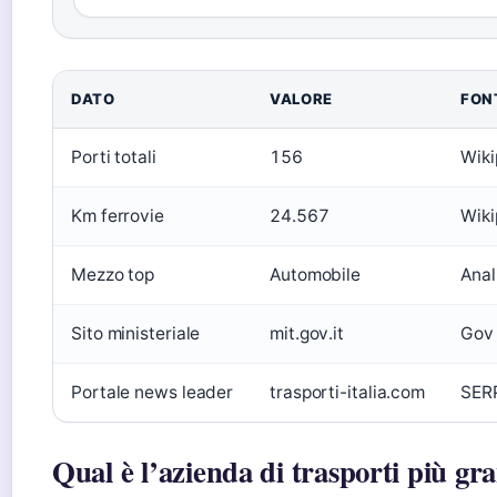
DATO
VALORE
FON
Porti totali
156
Wiki
Km ferrovie
24.567
Wiki
Mezzo top
Automobile
Anal
Sito ministeriale
mit.gov.it
Gov
Portale news leader
trasporti-italia.com
SER
Qual è l’azienda di trasporti più gra