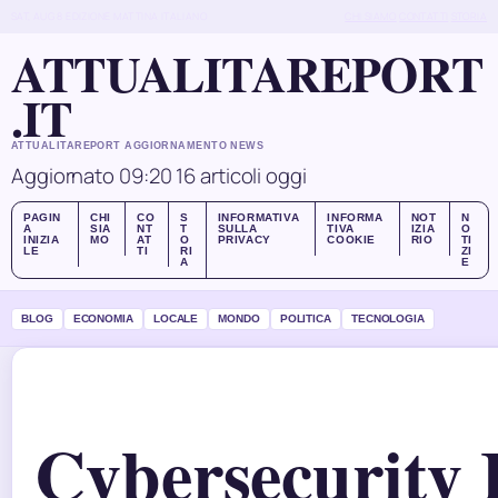
SAT, AUG 8
EDIZIONE MATTINA
ITALIANO
CHI SIAMO
CONTATTI
STORIA
ATTUALITAREPORT
.IT
ATTUALITAREPORT AGGIORNAMENTO NEWS
Aggiornato 09:20
16 articoli oggi
PAGIN
CHI
CO
S
INFORMATIVA
INFORMA
NOT
N
A
SIA
NT
T
SULLA
TIVA
IZIA
O
INIZIA
MO
AT
O
PRIVACY
COOKIE
RIO
TI
LE
TI
RI
ZI
A
E
BLOG
ECONOMIA
LOCALE
MONDO
POLITICA
TECNOLOGIA
Cybersecurity I