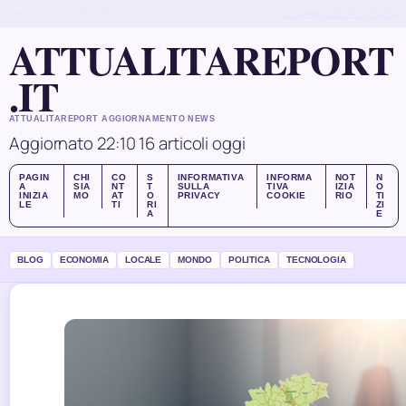
THU, AUG 6
EDIZIONE SERALE
ITALIANO
CHI SIAMO
CONTATTI
STORIA
ATTUALITAREPORT
.IT
ATTUALITAREPORT AGGIORNAMENTO NEWS
Aggiornato 22:10
16 articoli oggi
PAGIN
CHI
CO
S
INFORMATIVA
INFORMA
NOT
N
A
SIA
NT
T
SULLA
TIVA
IZIA
O
INIZIA
MO
AT
O
PRIVACY
COOKIE
RIO
TI
LE
TI
RI
ZI
A
E
BLOG
ECONOMIA
LOCALE
MONDO
POLITICA
TECNOLOGIA