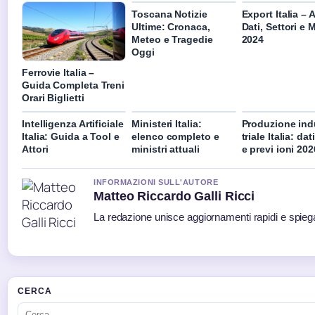
Toscana Notizie
Export Italia – 
Ultime: Cronaca,
Dati, Settori e 
Meteo e Tragedie
2024
Oggi
Ferrovie Italia –
Guida Completa Treni
Orari Biglietti
Intelligenza Artificiale
Ministeri Italia:
Produzione ind
Italia: Guida a Tool e
elenco completo e
triale Italia: da
Attori
ministri attuali
e previ ioni 202
INFORMAZIONI SULL'AUTORE
Matteo Riccardo Galli Ricci
La redazione unisce aggiornamenti rapidi e spiega
CERCA