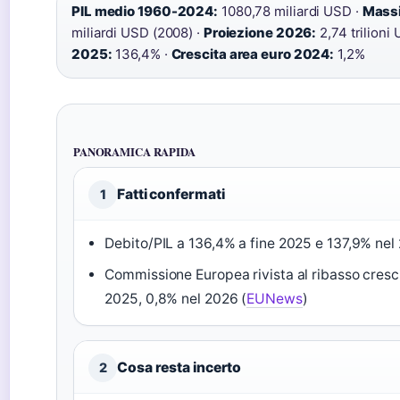
PIL medio 1960-2024:
1080,78 miliardi USD ·
Massi
miliardi USD (2008) ·
Proiezione 2026:
2,74 trilioni
2025:
136,4% ·
Crescita area euro 2024:
1,2%
PANORAMICA RAPIDA
Fatti confermati
1
Debito/PIL a 136,4% a fine 2025 e 137,9% nel
Commissione Europea rivista al ribasso crescit
2025, 0,8% nel 2026 (
EUNews
)
Cosa resta incerto
2