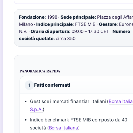
Fondazione:
1998 ·
Sede principale:
Piazza degli Affar
Milano ·
Indice principale:
FTSE MIB ·
Gestore:
Eurone
N.V. ·
Orario di apertura:
09:00 – 17:30 CET ·
Numero
società quotate:
circa 350
PANORAMICA RAPIDA
Fatti confermati
1
Gestisce i mercati finanziari italiani (
Borsa Itali
S.p.A.
)
Indice benchmark FTSE MIB composto da 40
società (
Borsa Italiana
)