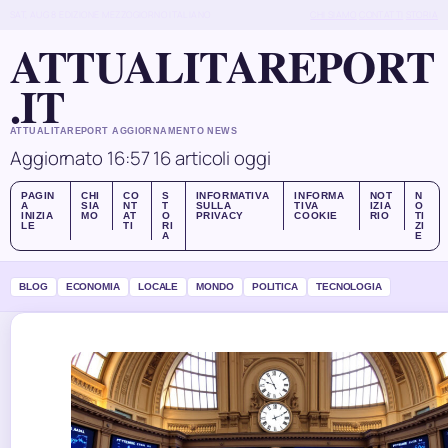
SAT, AUG 8
EDIZIONE MEZZOGIORNO
ITALIANO
CHI SIAMO
CONTATTI
STORIA
ATTUALITAREPORT
.IT
ATTUALITAREPORT AGGIORNAMENTO NEWS
Aggiornato 16:57
16 articoli oggi
PAGIN
CHI
CO
S
INFORMATIVA
INFORMA
NOT
N
A
SIA
NT
T
SULLA
TIVA
IZIA
O
INIZIA
MO
AT
O
PRIVACY
COOKIE
RIO
TI
LE
TI
RI
ZI
A
E
BLOG
ECONOMIA
LOCALE
MONDO
POLITICA
TECNOLOGIA