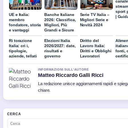
canale
stream
sport 
UE e Italia:
Banche Italiane
Serie TV Italia –
| Guid
membro
2026: Classifica,
Migliori Serie e
fondatore, storia
Migliori, Più
Novità 2024
e vantaggi
Grandi e Sicure
Ri torazione
Elezioni Italia
Diritto del
Alimen
Italia: cri i,
2026/2027: date,
Lavoro Italia:
italia
tipologie,
risultati e
Diritti e Obblighi
fonti, 
aziende, tellati
governo
Lavoratori
certifi
INFORMAZIONI SULL'AUTORE
Matteo Riccardo Galli Ricci
La redazione unisce aggiornamenti rapidi e spieg
chiare.
CERCA